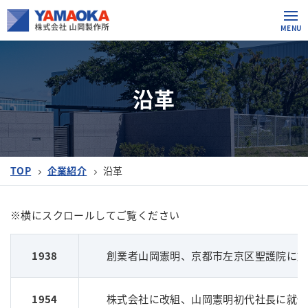
沿革
TOP
企業紹介
沿革
1938
創業者山岡憲明、京都市左京区聖護院に於
1954
株式会社に改組、山岡憲明初代社長に就任