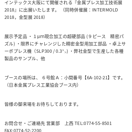
インテックス大阪にて開催される『金属プレス加工技術展
2018』に出展いたします。
（同時併催展：INTERMOLD
2018，金型展 2018）
展示予定品
・１μｍ現合加工の超硬部品 (９ピース 精密パ
ズル)
・限界にチャレンジした精密金型用加工部品
・卓上サ
ーボプレス機（SLP300 / 0.3㌧)
・弊社金型で生産した各種
製品のサンプル、他
ブースの場所は、 ６号館Ａ：小間番号【6A-102-21】です。
（日本金属プレス工業協会ブース内）
皆様の御来場をお待ちしております。
お問合せ・ご連絡先
営業部 上西
TEL:0774-55-8501
FAX:0774-52-2200