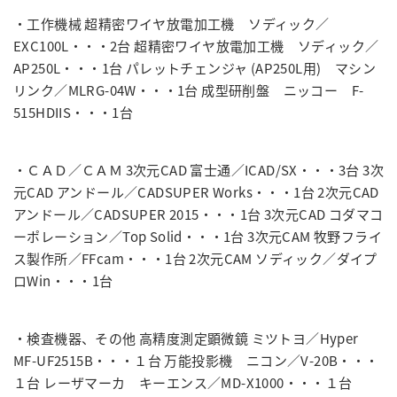
・工作機械
超精密ワイヤ放電加工機 ソディック／
EXC100L・・・2台
超精密ワイヤ放電加工機 ソディック／
AP250L・・・1台
パレットチェンジャ (AP250L用) マシン
リンク／MLRG-04W・・・1台
成型研削盤 ニッコー F-
515HDIIS・・・1台
・ＣＡＤ／ＣＡＭ
3次元CAD 富士通／ICAD/SX・・・3台
3次
元CAD アンドール／CADSUPER Works・・・1台
2次元CAD
アンドール／CADSUPER 2015・・・1台
3次元CAD コダマコ
ーポレーション／Top Solid・・・1台
3次元CAM 牧野フライ
ス製作所／FFcam・・・1台
2次元CAM ソディック／ダイプ
ロWin・・・1台
・検査機器、その他
高精度測定顕微鏡 ミツトヨ／Hyper
MF-UF2515B・・・１台
万能投影機 ニコン／V-20B・・・
１台
レーザマーカ キーエンス／MD-X1000・・・１台